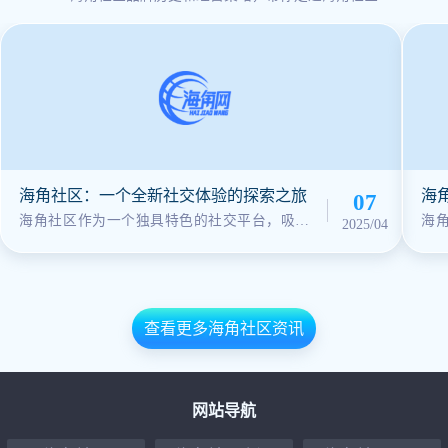
海角社区：一个全新社交体验的探索之旅
海
07
海角社区作为一个独具特色的社交平台，吸引
海
2025/04
了成千上万的用户加入其中。无论是在海角社
大
区官网还是通过海角社区app，人们都能轻松找·
与互
··
·
查看更多海角社区资讯
网站导航