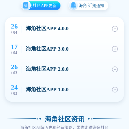
海角社区APP更新
海角 近期通知
26
海角社区APP 4.0.0
/
04
1. 针对海角社区用户反馈，优化app性能和体验。
17
2. 优化客服线路
海角社区APP 3.0.0
/
04
3. 新加入语音客服线路
1. 增加海角社区“排行榜”模块
26
2. 增加更多海角社区聊天室特效
海角社区APP 2.0.0
/
03
3. 海角社区性能优化
1. 优化启动时间，使用海角社区更加流畅
24
2. 全新APP皮肤和用户体验更加惊艳
海角社区APP 1.0.0
/
03
海角社区APP。
1. 美女主播加盟，让你在娱乐的同时可以通过聊天
室于主播互动
海角社区资讯
2. 数十种支付渠道，瞬间到账。
3. 极致的体验，让你更加享受。
海角社区品牌历史和经营策略，带你走进海角社区